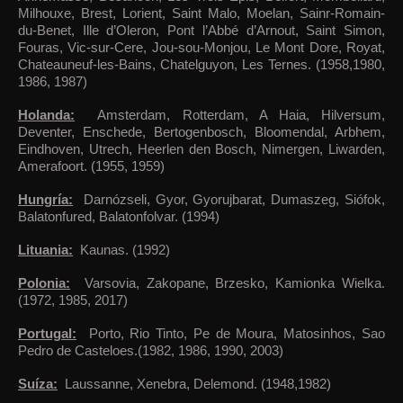
Milhouxe, Brest, Lorient, Saint Malo, Moelan, Sainr-Romain-
du-Benet, Ille d’Oleron, Pont l’Abbé d’Arnout, Saint Simon,
Fouras, Vic-sur-Cere, Jou-sou-Monjou, Le Mont Dore, Royat,
Chateauneuf-les-Bains, Chatelguyon, Les Ternes. (1958,1980,
1986, 1987)
Holanda:
Amsterdam, Rotterdam, A Haia, Hilversum,
Deventer, Enschede, Bertogenbosch, Bloomendal, Arbhem,
Eindhoven, Utrech, Heerlen den Bosch, Nimergen, Liwarden,
Amerafoort. (1955, 1959)
Hungría:
Darnózseli, Gyor, Gyorujbarat, Dumaszeg, Siófok,
Balatonfured, Balatonfolvar. (1994)
Lituania:
Kaunas. (1992)
Polonia:
Varsovia, Zakopane, Brzesko, Kamionka Wielka.
(1972, 1985, 2017)
Portugal:
Porto, Rio Tinto, Pe de Moura, Matosinhos, Sao
Pedro de Casteloes.(1982, 1986, 1990, 2003)
Suíza:
Laussanne, Xenebra, Delemond. (1948,1982)