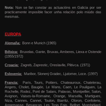
Nota:
Non se fan constar as actuacións en Galicia por ser
practicamente imposible facer unha relación polo miúdo das
mesmas.
EUROPA
Alemaña:
Bonn e Munich (1965)
Bélxica:
Bruxelas, Gante, Bruxas, Amberes, Liexa e Ostende
(1955/1972)
Croacia:
Zagreb, Zaprestic, Oreslavlle, Plitivca. (1971)
Eslovenia:
Maribor, Slonenj Gradec, Ljutomer, Loce.
(1997)
Francia:
París, Tours, Poitiers, Chateauroux, Chatelerau,
Angers, Cholet, Baugée, Le Mans, Caen, Le Pouliguen, La
Rochelle, Rodez, Pont de Salars, Palavas, Montpellier, Salon,
Avignon, Vaises-la-Romaine, Orange, Marsella, Martigues,
Niza, Cannes, Cannet, Toulon, Biarritz, Oloron, Confolens,
Annemasse, Besancon, Les Trois Epis, Belfort, Mombéliard,