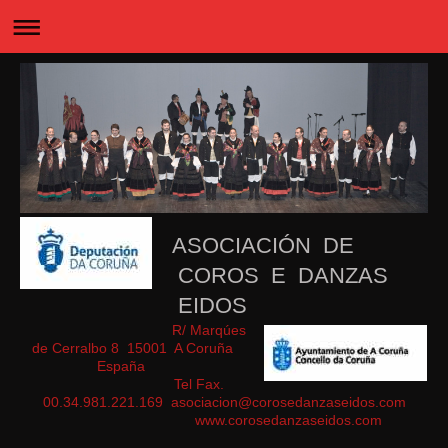
ASOCIACIÓN DE
COROS E DANZAS
EIDOS
R/ Marqúes
de Cerralbo 8 15001 A Coruña
España
Tel Fax.
00.34.981.221.169 asociacion@corosedanzaseidos.com
www.corosedanzaseidos.com