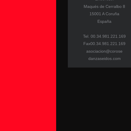
Maqués de Cerralbo 8
15001 A Coruña
España
Tel. 00.34.981.221.169
Fax00.34.981.221.169
asociacion@corose
danzaseidos.com