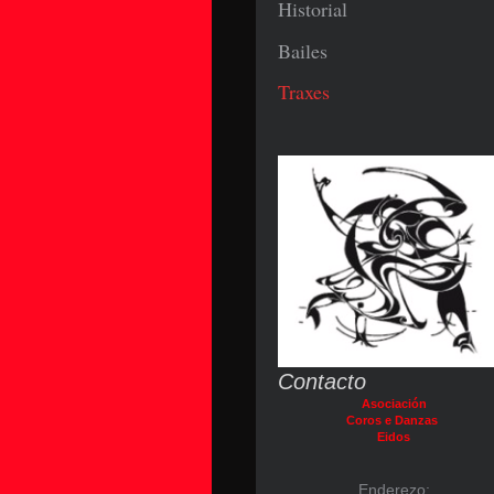
Historial
Bailes
Traxes
Contacto
Asociación
Coros e Danzas
Eidos
Enderezo: