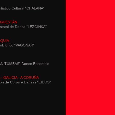
tístico Cultural “CHALANA”
AGUESTÁN
statal de Danza “LEZGINKA”
QUIA
olclórico “VAGONAR”
AN TUMBAS” Dance Ensemble
- GALICIA - A CORUÑA
ión de Coros e Danzas “EIDOS”