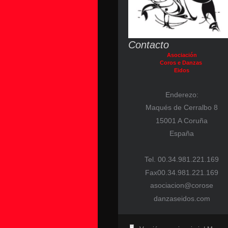
Contacto
Asociación
Coros e Danzas
Eidos
Enderezo:
Maqués de Cerralbo 8
15001 A Coruña
España
Tel. 00.34.981.221.169
Fax00.34.981.221.169
asociacion@corose
danzaseidos.com