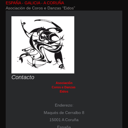
ESPAÑA - GALICIA - A CORUÑA
Asociación de Coros e Danzas “Eidos”
Contacto
Asociación
Coros e Danzas
Eidos
Enderezo:
Maqués de Cerralbo 8
15001 A Coruña
España