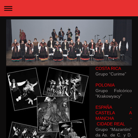
COSTA RICA
Grupo “Curime”
POLONIA
Grupo Folcórico
“Krakowyacy”
ESPAÑA -
CASTELA A
MANCHA -
CIDADE REAL
Grupo “Mazantini”
da As. de C. y D.