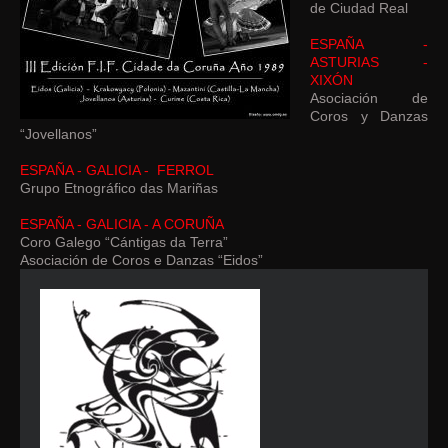
de Ciudad Real
ESPAÑA -
ASTURIAS -
XIXÓN
Asociación de
Coros y Danzas
“Jovellanos”
ESPAÑA - GALICIA - FERROL
Grupo Etnográfico das Mariñas
ESPAÑA - GALICIA - A CORUÑA
Coro Galego “Cántigas da Terra”
Asociación de Coros e Danzas “Eidos”