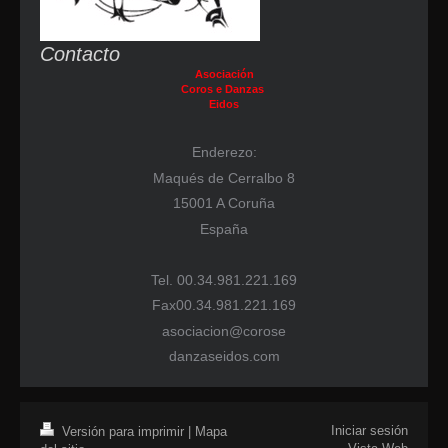
Contacto
Asociación
Coros e Danzas
Eidos
Enderezo:
Maqués de Cerralbo 8
15001 A Coruña
España
Tel. 00.34.981.221.169
Fax00.34.981.221.169
asociacion@corose
danzaseidos.com
Iniciar sesión
Versión para imprimir
|
Mapa