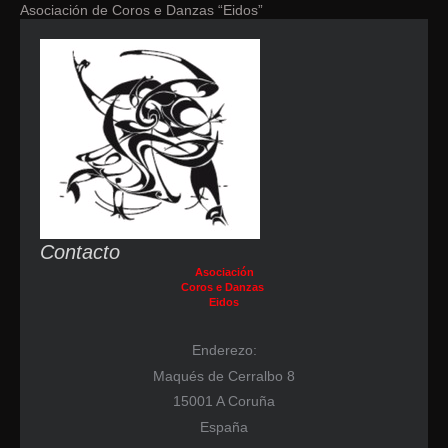
Asociación de Coros e Danzas “Eidos”
Contacto
Asociación
Coros e Danzas
Eidos
Enderezo:
Maqués de Cerralbo 8
15001 A Coruña
España