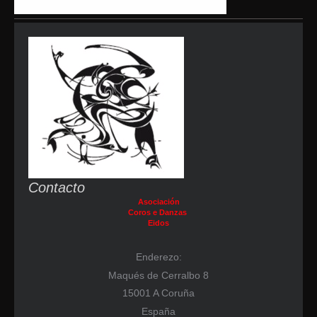
Contacto
Asociación
Coros e Danzas
Eidos
Enderezo:
Maqués de Cerralbo 8
15001 A Coruña
España